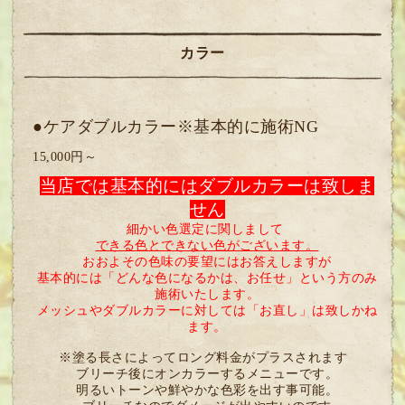
カラー
●ケアダブルカラー※基本的に施術NG
15,000円～
当店では基本的にはダブルカラーは致しま
せん
細かい色選定に関しまして
できる色とできない色がございます。
おおよその色味の要望にはお答えしますが
基本的には「どんな色になるかは、お任せ」という方のみ
施術いたします。
メッシュやダブルカラーに対しては
「お直し」は致しかね
ます。
※塗る長さによってロング料金がプラスされます
ブリーチ後にオンカラーするメニューです。
明るいトーンや鮮やかな色彩を出す事可能。