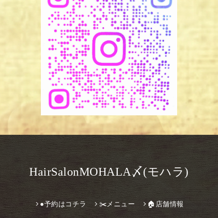
HairSalonMOHALA〆(モハラ)
●予約はコチラ
✂️メニュー
🏠店舗情報