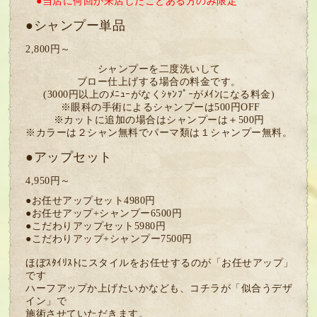
●当店に何回か来店したことある方のみ限定
●シャンプー単品
2,800円～
シャンプーを二度洗いして
ブロー仕上げする場合の料金です。
(3000円以上のﾒﾆｭｰがなくｼｬﾝﾌﾟｰがﾒｲﾝになる料金)
※眼科の手術によるシャンプーは500円OFF
※カットに追加の場合はシャンプーは＋500円
※カラーは２シャン無料でパーマ類は１シャンプー無料。
●アップセット
4,950円～
●お任せアップセット4980円
●お任せアップ+シャンプー6500円
●こだわりアップセット5980円
●こだわりアップ+シャンプー7500円
ほぼｽﾀｲﾘｽﾄにスタイルをお任せするのが「お任せアップ」
です
ハーフアップか上げたいかなども、コチラが「似合うデザ
イン」で
施術させていただきます。