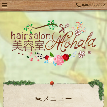
048-657-8772
✂️メニュー