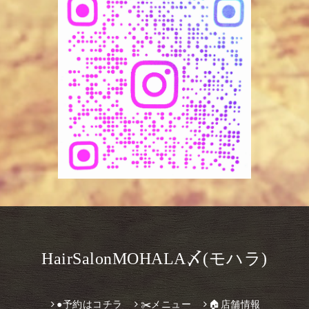
HairSalonMOHALA〆(モハラ)
●予約はコチラ
✂️メニュー
🏠店舗情報