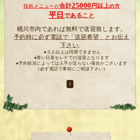
25000
合計
円以上
技術メニューが
の方
平日
であること
桶川市内であれば無料で送迎致します。
予約時に必ず電話で「送迎希望」とお伝え
下さい
。
●３人以上は同席できません
●青い日産セレナでの送迎となります
●予約状況によっては人手が足らない場合がございます
(必ず電話で事前にご相談下さい)
1