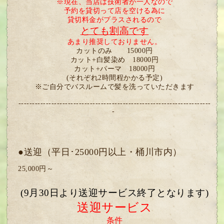
※現在、当店は技術者が一人なので
予約を貸切って店を空ける為に
貸切料金がプラスされるので
とても割高です
あまり推奨しておりません。
カットのみ 15000円
カット+白髪染め 18000円
カット+パーマ 18000円
(それぞれ2時間程かかる予定)
※ご自分でバスルームで髪を洗っていただきます
----------------------------------------------------------------------
-
●送迎（平日･25000円以上・桶川市内）
25,000円～
(9
月30日より
送迎サービス終了となります)
送迎サービス
条件