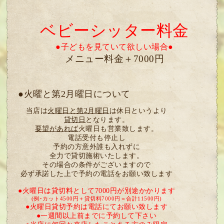
ベビーシッター料金
●子どもを見ていて欲しい場合●
メニュー料金＋7000円
●火曜と第2月曜日について
当店は
火曜日と第2月曜日
は休日というより
貸切日
となります。
要望があれば
火曜日も営業致します。
電話受付も停止し
予約の方意外誰も入れずに
全力で貸切施術いたします。
その場合の条件がございますので
必ず承諾した上で予約の電話をお願い致します
●火曜日は貸切料として7000円が別途かかります
(例･カット4500円＋貸切料7000円＝合計11500円)
●火曜日貸切予約は電話にてお願い致します
●一週間以上前までに予約して下さい