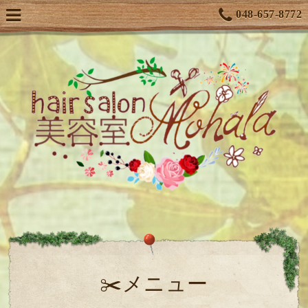
048-657-8772
✂️メニュー