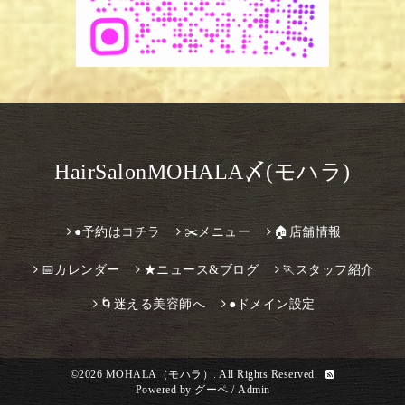
HairSalonMOHALA〆(モハラ)
●予約はコチラ
✂️メニュー
🏠店舗情報
📅カレンダー
★ニュース&ブログ
🏃スタッフ紹介
🌀迷える美容師へ
●ドメイン設定
©2026
MOHALA（モハラ）
. All Rights Reserved.
Powered by
グーペ
/
Admin