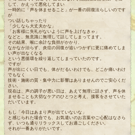
して、かえって悪化してまい
一時的に「声を休ませること」が一番の回復法らしいのです
が
つい話しちゃったり
「少しなら大丈夫かな」
「お客様に失礼がないように声を上げなきゃ」
などと、無意識に無理して話してしまってます。
その結果、喉に余計な負担がかかり、
なかなか治らず、炎症の回復が追いつかずに更に痛めてしま
い声が出なくなる
という悪循環を繰り返してしまっていたのです。
ですが
声が出にくい日でも、体がだるいわけでも、どこか痛いわけ
でもなく
技術・施術の質・集中力に影響はありませんのでご安心くだ
さい。
現在は、声の調子が悪い日は、あえて無理に話さず、声を休
ませることも大切なケアのひとつと考え、接客をさせていた
だいています。
もし「今日はあまり声が出ていないな」
と感じられた場合でも、お気遣いのお言葉やご心配はなさら
ず、いつも通りリラックスしてお過ごしください。
それが一番ありがたいです。