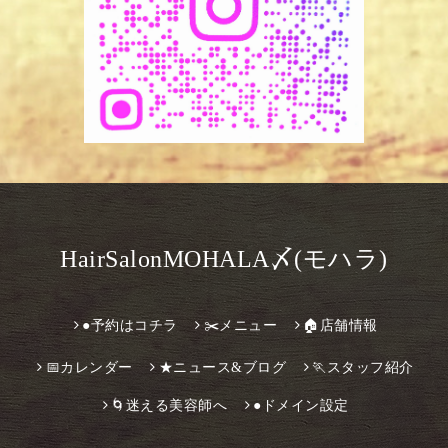
HairSalonMOHALA〆(モハラ)
●予約はコチラ
✂️メニュー
🏠店舗情報
📅カレンダー
★ニュース&ブログ
🏃スタッフ紹介
🌀迷える美容師へ
●ドメイン設定