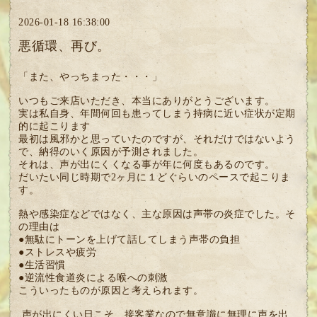
2026-01-18 16:38:00
悪循環、再び。
「また、やっちまった・・・」
いつもご来店いただき、本当にありがとうございます。
実は私自身、年間何回も患ってしまう持病に近い症状が定期
的に起こります
最初は風邪かと思っていたのですが、それだけではないよう
で、納得のいく原因が予測されました。
それは、声が出にくくなる事が年に何度もあるのです。
だいたい同じ時期で2ヶ月に１どぐらいのペースで起こりま
す。
熱や感染症などではなく、主な原因は声帯の炎症でした。そ
の理由は
●無駄にトーンを上げて話してしまう声帯の負担
●ストレスや疲労
●生活習慣
●逆流性食道炎による喉への刺激
こういったものが原因と考えられます。
声が出にくい日こそ、接客業なので無意識に無理に声を出