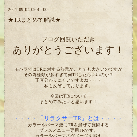
2021-09-04 09:42:00
★TRまとめて解説★
ブログ回覧いただき
ありがとうございます！
モハラではTRに対する熱意が、とても大きいのですが
その為種類が多すぎて何TRしたらいいのか？
正直分かりにくいですよね・・・
私も反省しております。
今回はTRについて
まとめてみたいと思います！
・・・・「リラクサーTR」とは・・・・
カラーやパーマ液にTRを混ぜて施術する
プラスメニュー専用TRです。
カラーやパーマのダメージを抑え