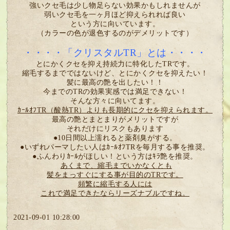
強いクセ毛は少し物足らない効果かもしれませんが
弱いクセ毛を一ヶ月ほど抑えられれば良い
という方に向いています。
（カラーの色が退色するのがデメリットです）
・・・・「クリスタルTR」とは・・・・
とにかくクセを抑え持続力に特化したTRです。
縮毛するまでではないけど、とにかくクセを抑えたい！
髪に最高の艶を出したい！！
今までのTRの効果実感では満足できない！
そんな方々に向いてます。
ｶｰﾙｵﾌTR（酸熱TR）よりも長期的にクセを抑えられます。
最高の艶とまとまりがメリットですが
それだけにリスクもあります
●10日間以上濡れると薬剤臭がする。
●いずれパーマしたい人はｶｰﾙｵﾌTRを毎月する事を推奨。
●ふんわりｶｰﾙがほしい！という方はｷﾗ艶を推奨。
あくまで、縮毛までいかなくとも
髪をまっすぐにする事が目的のTRです。
頻繁に縮毛する人には
これで満足できたならリーズナブルですね。
2021-09-01 10:28:00