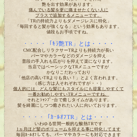
艶を出す効果があります。
痛んでいる髪を更に痛ませたくない人に
プラスで追加するメニューです。
「TRの持続力よりもダメージレスに特化」
「毎回すると髪が強くなる」という効果もあります。
値段もお手頃ですね。
・・・・「ｷﾗ艶TR」とは・・・・
CMC配合しリラクサーTRよりも持続力が長い
パーマやカラーなどのダメージを抑え
普段の手入れも広がりを抑えて楽になります。
当店ではベーシックなTRメニューですが
かなりこだわっており
「他店の高いTRよりも良い！」とよく言われます。
（感じ方は人それぞれですが・・）
個人的には、どんな髪にもスタイルにも提案しやすくて
一番お勧めしやすいTRメニューですね。
それとｼｬﾝﾌﾟｰ台で癒しタイムがあります。
髪を綺麗にしつつ癒されたい人に向いております。
・・・・「ｶｰﾙｵﾌTR」とは・・・・
いわゆる世間一般的な酸熱TRです
1ヵ月ほど髪のボリュームを抑える事に特化してます
毎回ｶｰﾙｵﾌしても、パーマやカラーにも対応できます