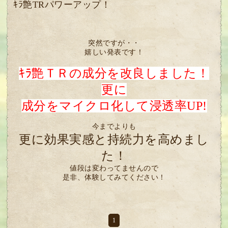
ｷﾗ艶TRパワーアップ！
突然ですが・・
嬉しい発表です！
ｷﾗ艶ＴＲの成分を改良しました！
更に
成分をマイクロ化して浸透率UP!
今までよりも
更に効果実感と持続力を高めまし
た！
値段は変わってませんので
是非、体験してみてください！
1