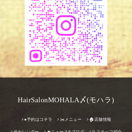
HairSalonMOHALA〆(モハラ)
●予約はコチラ
✂️メニュー
🏠店舗情報
📅カレンダー
★ニュース&ブログ
🏃スタッフ紹介