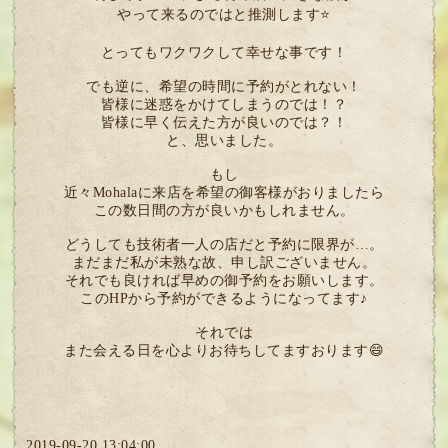
やって来るのではと推測します⭐
とってもワクワクして幸せな事です！
でも逆に、希望の時間に予約がとれない！
皆様に迷惑をかけてしまうのでは！？
皆様に早く伝えた方が良いのでは？！
と、思いました。
もし
近々Mohalaに来店を希望の御客様がおりましたら
この数日間の方が良いかもしれません。
どうしても技術者一人の店だと予約に限界が…。
まだまだ私が未熟な故、申し訳ございません。
それでも良ければ早めの御予約をお願いします。
このHPから予約ができるようになってます♪
それでは
また会える日を心よりお待ちしてますおります😄
2019-09-20 13:04:00