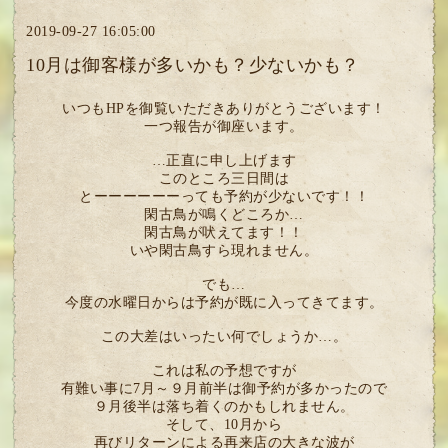
2019-09-27 16:05:00
10月は御客様が多いかも？少ないかも？
いつもHPを御覧いただきありがとうございます！
一つ報告が御座います。
…正直に申し上げます
このところ三日間は
とーーーーーーっても予約が少ないです！！
閑古鳥が鳴くどころか…
閑古鳥が吠えてます！！
いや閑古鳥すら現れません。
でも…
今度の水曜日からは予約が既に入ってきてます。
この大差はいったい何でしょうか…。
これは私の予想ですが
有難い事に7月～９月前半は御予約が多かったので
９月後半は落ち着くのかもしれません。
そして、10月から
再びリターンによる再来店の大きな波が