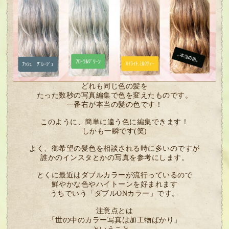
どれも同じ色の髪を
たった数秒の写真編集で色を変えたものです。
一番右が本当の髪の色です！
このように、簡単に違う色に編集できます！
しかも一瞬です(笑)
よく、御希望の髪色を相談される時に多いのですが
誰かのインスタとかの写真を参考にします。
とくに最近はダブルカラーが流行っているので
鮮やかな色やハイトーンを好まれます
うちでいう「ダブルONカラー」です。
注意点とは
「世の中のカラー写真は加工物ばかり」