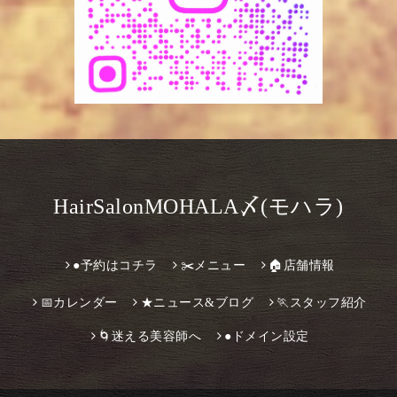
HairSalonMOHALA〆(モハラ)
●予約はコチラ
✂️メニュー
🏠店舗情報
📅カレンダー
★ニュース&ブログ
🏃スタッフ紹介
🌀迷える美容師へ
●ドメイン設定