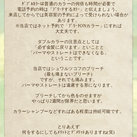
ﾀﾞﾌﾞﾙｶﾗｰは普通のカラーの何倍も時間が必要で
電話予約の時は「ﾌﾞﾘｰﾁするｶﾗｰ」と伝えましょう。
来店してからでは美容室の予約によって受けられない場合が
あります。
※当店ではネット予約で「ﾌﾞﾘｰﾁONカラー」にすれば
大丈夫です。
ダブルカラーの注意点としては
「必ず金髪に戻ります」といことと
「パーマやストレートはできなくなる」
ということです。
当店ではシュワルツコフのブリーチ
(最も痛まないブリーチ)
ですが、それでも痛みます。
パーマやストレートは遠慮する形になります。
ブリーチしてから色をのせますが
やっぱり2週間が限界だと思います。
カラーシャンプーなどすればある程度は持続可能です。
とりあえず
何をするにしてもﾒﾘｯﾄとﾃﾞﾒﾘｯﾄありますね(笑)