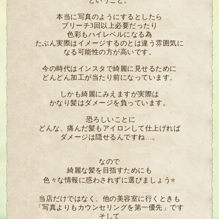
ということ。
本当に写真のようにするとしたら
ブリーチ3回以上必要だったり
色彩もハイレベルになる為
たぶん実際はイメージするのとは違う雰囲気に
なる可能性の方が高いです。
今の時代はインスタで綺麗に見せるために
どんどん加工が当たり前になっています。
しかも綺麗にみえますが実際は
かなり髪はダメージを負っています。
恐ろしいことに
どんな、痛んだ髪もアイロンして仕上げれば
ダメージは隠せるんですね…。
なので
綺麗な髪を目指すためにも
色々な情報に惑わされずに選びましょう⭐
当店だけではなく、他の美容室に行くときも
「写真よりもカウンセリングを第一優先」です
そして