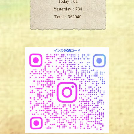
Today :
81
Yesterday :
734
Total :
362940