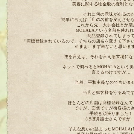
美容に関する物全般の権利とな
それに何の意味があるの
簡単に言えば「店の名前を変えさせ
これから先、大手会社とか製
MOHALAという名前を使わ
商品登録されてしまっ
「商標登録されているので、そちらの店名を変えて下さ
※まぁ、まず来ないと思います
逆を言えば、それを言える立場になり
ネットで調べるとMOHALAという
言えるわけですが…
当然、平和主義なので言いませ
当店と御客様を守る為で
ほとんどの店舗は商標登録なんて
ですが、面倒ですが御客様の
手続き頑張りました！
(ほぼ弁護士さんですが…
そんな想いの詰まったMOHALA(ﾓ