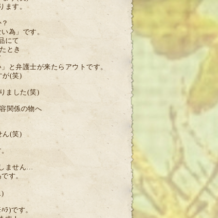
ります。
か？
ない為」です。
品にて
れたとき
て
い」と弁護士が来たらアウトです。
が(笑)
ました(笑)
美容関係の物へ
ん(笑)
す。
しません…
為です。
)
ﾊﾗ)です。