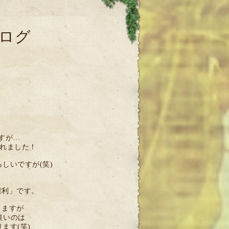
ログ
すが…
されました！
しいですが(笑)
権利」です。
りますが
良いのは
ます(笑)