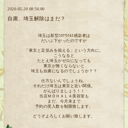
2020-05-20 08:56:00
自粛、埼玉解除はまだ？
埼玉は新型ｺﾛﾅｳｲﾙｽ感染者は
だいぶ下がったのですが
「東京と足並みを揃える」という方向に。
こうなると
たとえ埼玉がゼロになっても
東京が無くならないと
埼玉も自粛になるのでしょうか？？
仕方ないんでしょうね。
それだけ埼玉は東京と近い関係。
がんばりましょう！！
当店ＭＯＨＡＬＡ美容室も
まだ、今月末まで
予約の受入数を制限致します。
どうぞよろしくお願い致します。