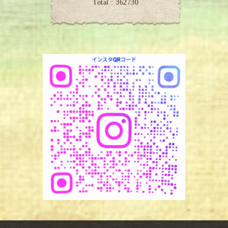
Total :
362730