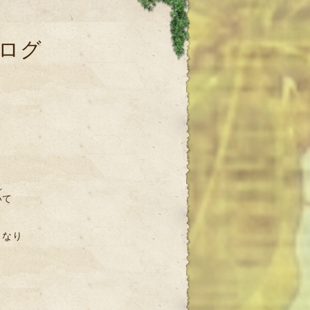
ログ
！
れ
いて
となり
う