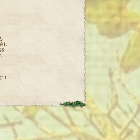
。
も
施し
業を
す。
す！