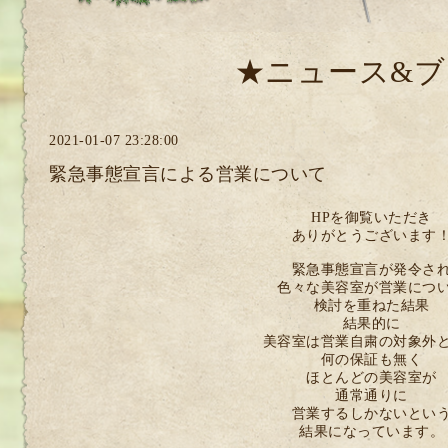
★ニュース&ブ
2021-01-07 23:28:00
緊急事態宣言による営業について
HPを御覧いただき
ありがとうございます
緊急事態宣言が発令さ
色々な美容室が営業につ
検討を重ねた結果
結果的に
美容室は営業自粛の対象外
何の保証も無く
ほとんどの美容室が
通常通りに
営業するしかないとい
結果になっています。