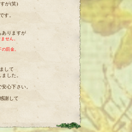
が(笑)
です。
もありますが
けません。
下の罰金。
まして
しました。
で安心下さい。
感謝して
！