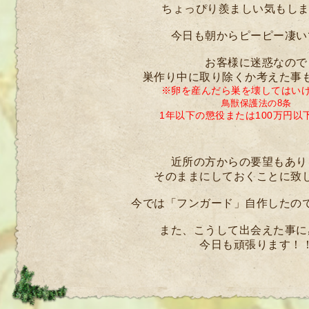
ちょっぴり羨ましい気もします
今日も朝からピーピー凄い
お客様に迷惑なので
巣作り中に取り除くか考えた事
※卵を産んだら巣を壊してはい
鳥獣保護法の8条
1年以下の懲役または100万円以
近所の方からの要望もあり
そのままにしておくことに致
今では「フンガード」自作したの
また、こうして出会えた事に
今日も頑張ります！