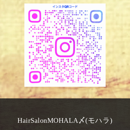
HairSalonMOHALA〆(モハラ)