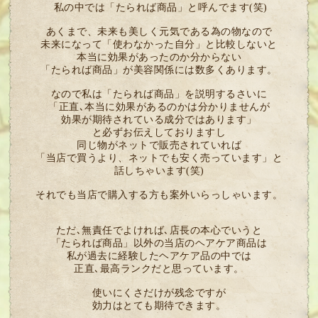
私の中では「たられば商品」と呼んでます(笑)
あくまで、未来も美しく元気である為の物なので
未来になって「使わなかった自分」と比較しないと
本当に効果があったのか分からない
「たられば商品」が美容関係には数多くあります。
なので私は「たられば商品」を説明するさいに
「正直､本当に効果があるのかは分かりませんが
効果が期待されている成分ではあります」
と必ずお伝えしておりますし
同じ物がネットで販売されていれば
「当店で買うより、ネットでも安く売っています」と
話しちゃいます(笑)
それでも当店で購入する方も案外いらっしゃいます。
ただ､無責任でよければ､店長の本心でいうと
「たられば商品」以外の当店のヘアケア商品は
私が過去に経験したヘアケア品の中では
正直､最高ランクだと思っています。
使いにくさだけが残念ですが
効力はとても期待できます。