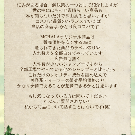
悩みがある場合、解決策の一つとして紹介しますが
世の中にはもっと素晴らしい商品も
私が知らないだけで沢山あると思いますが
コスパと品質のバランスでいえば
当店の商品は､かなり良コスパです。
MOHALAオリジナル商品は
販売価格を安くする為に
送られてきた商品のラベル張りや
入れ替えを全部自分でやっています
広告費も無く
人件費が少ないシャンプーですから
全部工場でやっている他のシャンプーと比べたら
これだけのクオリティ成分を詰め込んで
美容系ディーラーの販売平均価格より
かなり安値であることが想像できるかとは思います
もし気になっている方は聞いてください
たぶん、質問されないと
私から商品について話すことはないです(笑)