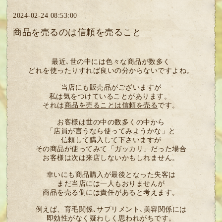
2024-02-24 08:53:00
商品を売るのは信頼を売ること
最近､世の中には色々な商品が数多く
どれを使ったりすれば良いの分からないですよね。
当店にも販売品がございますが
私は気をつけていることがあります。
それは
商品を売ることは信頼を売る
です。
お客様は世の中の数多くの中から
「店員が言うなら使ってみようかな」と
信頼して購入して下さいますが
その商品が使ってみて「ガッカリ」だった場合
お客様は次は来店しないかもしれません。
幸いにも商品購入が最後となった失客は
まだ当店には一人もおりませんが
商品を売る側には責任があると考えます。
例えば、育毛関係､サプリメント､美容関係には
即効性がなく疑わしく思われがちです。