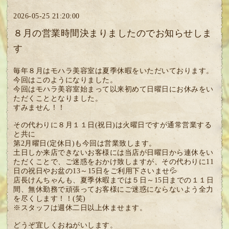
2026-05-25 21:20:00
８月の営業時間決まりましたのでお知らせしま
す
毎年８月はモハラ美容室は夏季休暇をいただいております。
今回はこのようになりました。
今回はモハラ美容室始まって以来初めて日曜日にお休みをい
ただくこととなりました。
すみません！！
その代わりに８月１１日(祝日)は火曜日ですが通常営業する
と共に
第2月曜日(定休日)も今回は営業致します。
土日しか来店できないお客様には当店が日曜日から連休をい
ただくことで、ご迷惑をおかけ致しますが、その代わりに11
日の祝日やお盆の13～15日をご利用下さいませ💦
店長けんちゃんも、夏季休暇までは５日～15日までの１１日
間、無休勤務で頑張ってお客様にご迷惑にならないよう全力
を尽くします！！(笑)
※スタッフは週休二日以上休ませます。
どうぞ宜しくおねがいします。